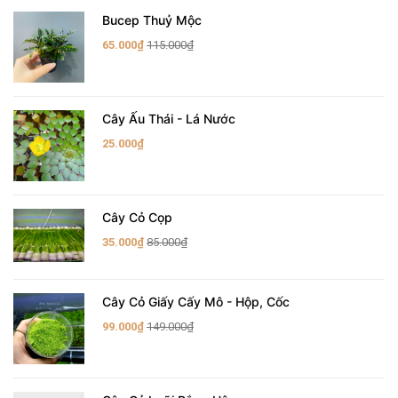
Bucep Thuỷ Mộc
65.000₫
115.000₫
Cây Ấu Thái - Lá Nước
25.000₫
Cây Cỏ Cọp
35.000₫
85.000₫
Cây Cỏ Giấy Cấy Mô - Hộp, Cốc
99.000₫
149.000₫