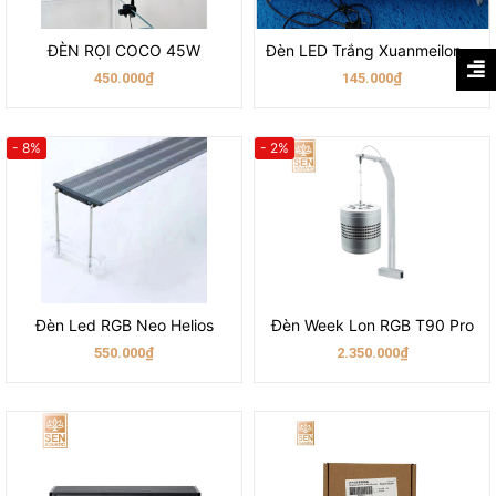
ĐÈN RỌI COCO 45W
Đèn LED Trắng Xuanmeilong XML 50
450.000₫
145.000₫
- 8%
- 2%
Đèn Led RGB Neo Helios
Đèn Week Lon RGB T90 Pro
550.000₫
2.350.000₫