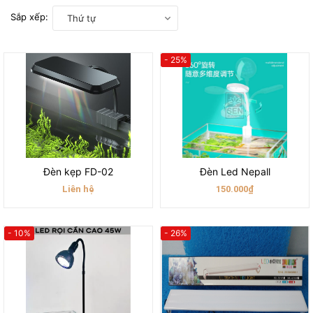
Sắp xếp:
Thứ tự
- 25%
Đèn kẹp FD-02
Đèn Led Nepall
Liên hệ
150.000₫
- 10%
- 26%