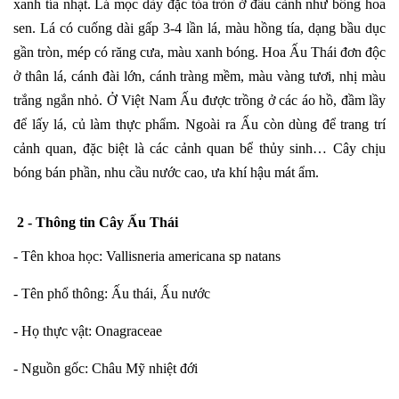
xanh tía nhạt. Lá mọc dày đặc tỏa tròn ở đầu cành như bông hoa
sen. Lá có cuống dài gấp 3-4 lần lá, màu hồng tía, dạng bầu dục
gần tròn, mép có răng cưa, màu xanh bóng. Hoa Ấu Thái đơn độc
ở thân lá, cánh đài lớn, cánh tràng mềm, màu vàng tươi, nhị màu
trắng ngắn nhỏ. Ở Việt Nam Ấu được trồng ở các áo hồ, đầm lầy
để lấy lá, củ làm thực phẩm. Ngoài ra Ấu còn dùng để trang trí
cảnh quan, đặc biệt là các cảnh quan bể thủy sinh… Cây chịu
bóng bán phần, nhu cầu nước cao, ưa khí hậu mát ẩm.
2 - Thông tin
Cây Ấu Thái
- Tên khoa học: Vallisneria americana sp natans
- Tên phổ thông: Ấu thái, Ấu nước
- Họ thực vật: Onagraceae
- Nguồn gốc: Châu Mỹ nhiệt đới