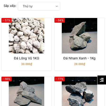
Sắp xếp:
Thứ tự
- 57%
- 64%
Đá Lông Vũ 1KG
Đá Nham Xanh - 1Kg
30.000₫
28.000₫
- 66%
- 77%