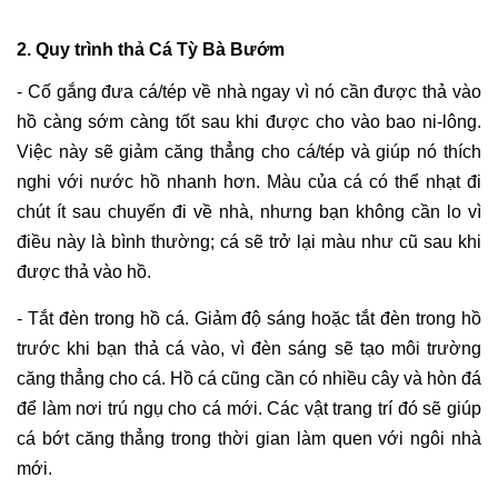
2. Quy trình thả
Cá Tỳ Bà Bướm
- Cố gắng đưa cá/tép về nhà ngay vì nó cần được thả vào
hồ càng sớm càng tốt sau khi được cho vào bao ni-lông.
Việc này sẽ giảm căng thẳng cho cá/tép và giúp nó thích
nghi với nước hồ nhanh hơn. Màu của cá có thể nhạt đi
chút ít sau chuyến đi về nhà, nhưng bạn không cần lo vì
điều này là bình thường; cá sẽ trở lại màu như cũ sau khi
được thả vào hồ.
- Tắt đèn trong hồ cá. Giảm độ sáng hoặc tắt đèn trong hồ
trước khi bạn thả cá vào, vì đèn sáng sẽ tạo môi trường
căng thẳng cho cá. Hồ cá cũng cần có nhiều cây và hòn đá
để làm nơi trú ngụ cho cá mới. Các vật trang trí đó sẽ giúp
cá bớt căng thẳng trong thời gian làm quen với ngôi nhà
mới.