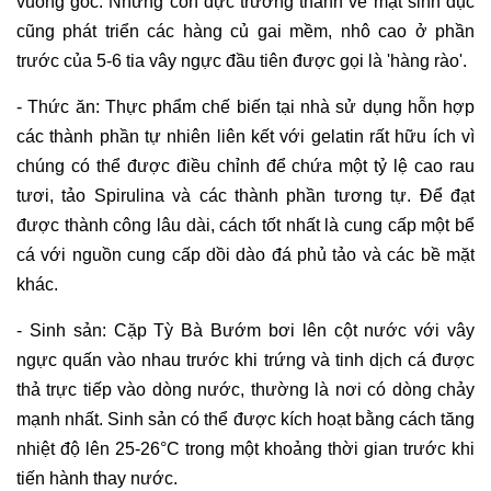
vuông góc. Những con đực trưởng thành về mặt sinh dục
cũng phát triển các hàng củ gai mềm, nhô cao ở phần
trước của 5-6 tia vây ngực đầu tiên được gọi là 'hàng rào'.
- Thức ăn: Thực phẩm chế biến tại nhà sử dụng hỗn hợp
các thành phần tự nhiên liên kết với gelatin rất hữu ích vì
chúng có thể được điều chỉnh để chứa một tỷ lệ cao rau
tươi, tảo Spirulina và các thành phần tương tự. Để đạt
được thành công lâu dài, cách tốt nhất là cung cấp một bể
cá với nguồn cung cấp dồi dào đá phủ tảo và các bề mặt
khác.
- Sinh sản: Cặp Tỳ Bà Bướm bơi lên cột nước với vây
ngực quấn vào nhau trước khi trứng và tinh dịch cá được
thả trực tiếp vào dòng nước, thường là nơi có dòng chảy
mạnh nhất. Sinh sản có thể được kích hoạt bằng cách tăng
nhiệt độ lên 25-26°C trong một khoảng thời gian trước khi
tiến hành thay nước.