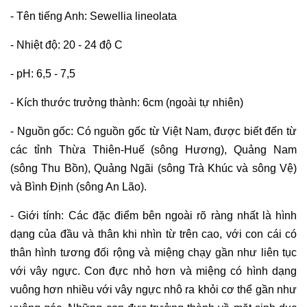
- Tên tiếng Anh: Sewellia lineolata
- Nhiệt độ: 20 - 24 độ C
- pH: 6,5 - 7,5
- Kích thước trưởng thành: 6cm (ngoài tự nhiên)
- Nguồn gốc: Có nguồn gốc từ Việt Nam, được biết đến từ
các tỉnh Thừa Thiên-Huế (sông Hương), Quảng Nam
(sông Thu Bồn), Quảng Ngãi (sông Trà Khúc và sông Vệ)
và Bình Định (sông An Lão).
- Giới tính: Các đặc điểm bên ngoài rõ ràng nhất là hình
dạng của đầu và thân khi nhìn từ trên cao, với con cái có
thân hình tương đối rộng và miệng chạy gần như liên tục
với vây ngực. Con đực nhỏ hơn và miệng có hình dạng
vuông hơn nhiều với vây ngực nhô ra khỏi cơ thể gần như