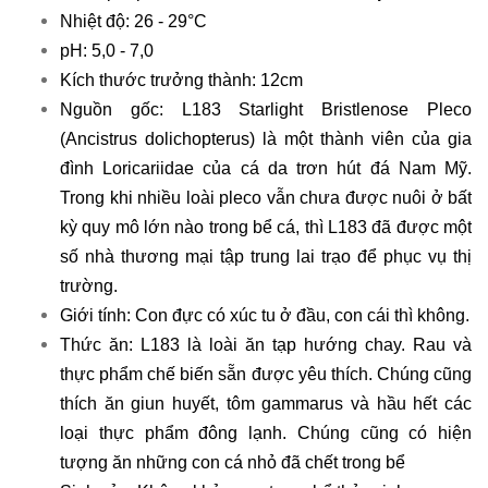
Nhiệt độ: 26 - 29°C
pH: 5,0 - 7,0
Kích thước trưởng thành: 12cm
Nguồn gốc: L183 Starlight Bristlenose Pleco
(Ancistrus dolichopterus) là một thành viên của gia
đình Loricariidae của cá da trơn hút đá Nam Mỹ.
Trong khi nhiều loài pleco vẫn chưa được nuôi ở bất
kỳ quy mô lớn nào trong bể cá, thì L183 đã được một
số nhà thương mại tập trung lai trạo để phục vụ thị
trường.
Giới tính: Con đực có xúc tu ở đầu, con cái thì không.
Thức ăn: L183 là loài ăn tạp hướng chay. Rau và
thực phẩm chế biến sẵn được yêu thích. Chúng cũng
thích ăn giun huyết, tôm gammarus và hầu hết các
loại thực phẩm đông lạnh. Chúng cũng có hiện
tượng ăn những con cá nhỏ đã chết trong bể