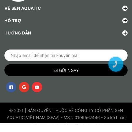
VỀ SEN AQUATIC
HỖ TRỢ
HƯỚNG DẪN
GỬI NGAY
© 2021 | BẢN QUYỀN THUỘC VỀ CÔNG TY CỔ PHẦN SEN
AQUATIC VIỆT NAM (SEAV) - MST: 0109567446 - Sở kê hoặc
và đầu tư Hà Nội cấp ngày 25/03/2021