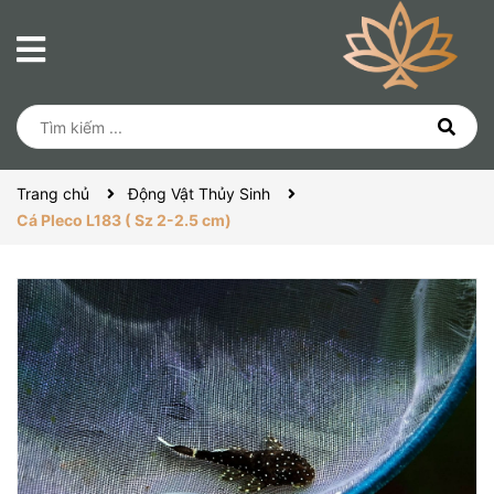
Trang chủ
Động Vật Thủy Sinh
Cá Pleco L183 ( Sz 2-2.5 cm)