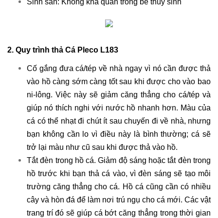
Sinh sản: Không khả quan trong bể thủy sinh
2. Quy trình thả Cá Pleco L183
Cố gắng đưa cá/tép về nhà ngay vì nó cần được thả
vào hồ càng sớm càng tốt sau khi được cho vào bao
ni-lông. Việc này sẽ giảm căng thẳng cho cá/tép và
giúp nó thích nghi với nước hồ nhanh hơn. Màu của
cá có thể nhạt đi chút ít sau chuyến đi về nhà, nhưng
bạn không cần lo vì điều này là bình thường; cá sẽ
trở lại màu như cũ sau khi được thả vào hồ.
Tắt đèn trong hồ cá. Giảm độ sáng hoặc tắt đèn trong
hồ trước khi bạn thả cá vào, vì đèn sáng sẽ tạo môi
trường căng thẳng cho cá. Hồ cá cũng cần có nhiều
cây và hòn đá để làm nơi trú ngụ cho cá mới. Các vật
trang trí đó sẽ giúp cá bớt căng thẳng trong thời gian