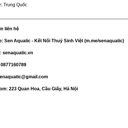
ứ: Trung Quốc
__________________________________________________
n liên hệ
e:
Sen Aquatic - Kết Nối Thuỷ Sinh Việt
(
m.me/senaquatic
)
e:
senaquatic.vn
: 0877160789
senaquatic@gmail.com
m: 223 Quan Hoa, Cầu Giấy, Hà Nội