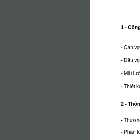
1 - Công
- Cán vợ
- Đầu vơ
- Mắt lươ
- Thiết k
2 - Thôn
- Thương
- Phân lo