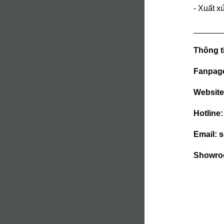
- Xuất x
______
Thông ti
Fanpag
Websit
Hotline
Email: 
Showroo