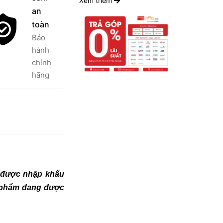
Xem thêm
an
toàn
Bảo
hành
chính
hãng
t được nhập khẩu
n phẩm đang được