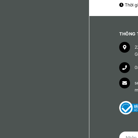
Thời g
THÔNG T
2
G
0
s