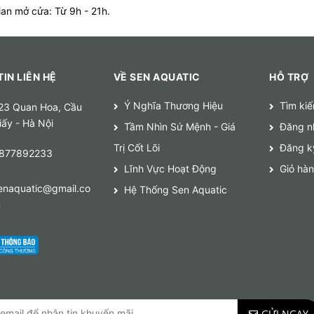
ian mở cửa: Từ 9h - 21h.
IN LIÊN HỆ
VỀ SEN AQUATIC
HỖ TRỢ
Ý Nghĩa Thương Hiệu
Tìm ki
23 Quan Hoa, Cầu
iấy - Hà Nội
Tầm Nhìn Sứ Mệnh - Giá
Đăng n
Trị Cốt Lõi
Đăng k
877892233
Lĩnh Vực Hoạt Động
Giỏ hà
enaquatic@gmail.co
Hệ Thống Sen Aquatic
m
GỬI NGAY