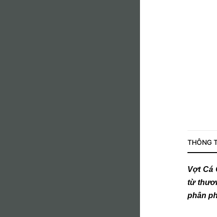
THÔNG T
Vợt C
từ thươ
phân phố