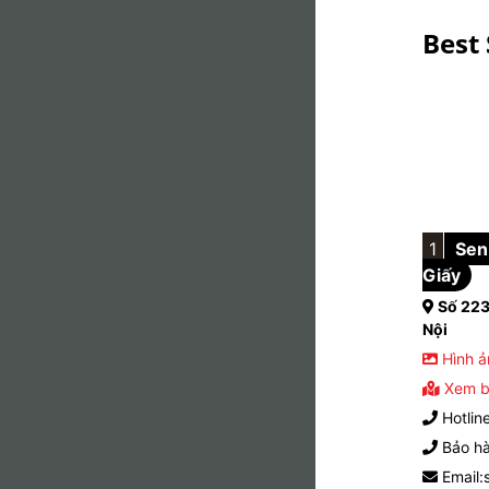
Best 
1
Sen 
Giấy
Số 223
Nội
Hình ả
Xem b
Hotlin
Bảo hà
Email: