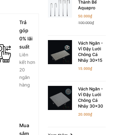
Thành Bể
Aquapro
50.000₫
Trả
100.000₫
góp
0% lãi
Vách Ngăn -
suất
Vỉ Đậy Lưới
Liên
Chông Cá
Nhảy 30x15
kết hơn
15.000₫
20
ngân
hàng
Vách Ngăn -
Vỉ Đậy Lưới
Chông Cá
Nhảy 30x30
20.000₫
Mua
sắm