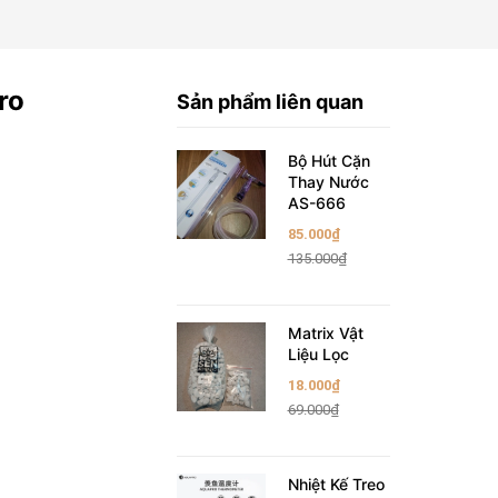
ro
Sản phẩm liên quan
Bộ Hút Cặn
Thay Nước
AS-666
85.000₫
135.000₫
Matrix Vật
Liệu Lọc
18.000₫
69.000₫
Nhiệt Kế Treo