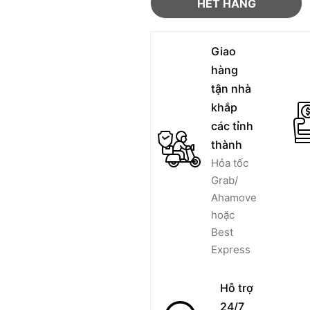
HẾT HÀNG
Giao
hàng
tận nhà
khắp
các tỉnh
thành
Hỏa tốc
Grab/
Ahamove
hoặc
Best
Express
Hỗ trợ
24/7