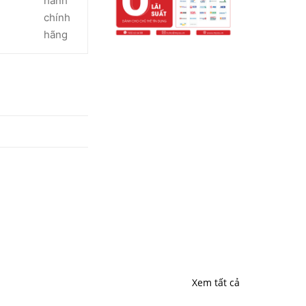
hành
chính
hãng
Xem tất cả