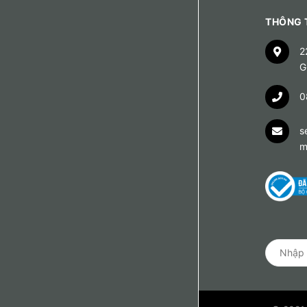
THÔNG T
2
G
0
s