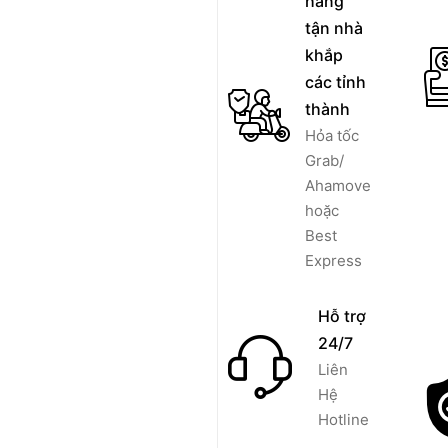
hàng
tận nhà
khắp
các tỉnh
thành
Hỏa tốc
Grab/
Ahamove
hoặc
Best
Express
Hỗ trợ
24/7
Liên
Hệ
Hotline