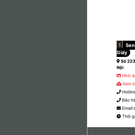
1
Sen 
Giấy
Số 223
Nội
Hình ả
Xem b
Hotlin
Bảo hà
Email:
Thời g