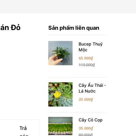
Hán Đỏ
Sản phẩm liên quan
Bucep Thuỷ
Mộc
65.000₫
115.000₫
Cây Ấu Thái -
Lá Nước
25.000₫
Cây Cỏ Cọp
Trả
35.000₫
85.000₫