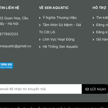
IN LIÊN HỆ
VỀ SEN AQUATIC
HỖ TRỢ
Ý Nghĩa Thương Hiệu
Tìm ki
23 Quan Hoa, Cầu
iấy - Hà Nội
Tầm Nhìn Sứ Mệnh - Giá
Đăng n
Trị Cốt Lõi
Đăng k
877892233
Lĩnh Vực Hoạt Động
Giỏ hà
enaquatic@gmail.co
Hệ Thống Sen Aquatic
m
GỬI NGAY