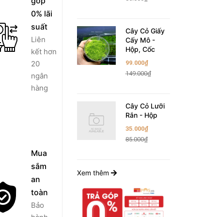
góp
0% lãi
suất
Cây Cỏ Giấy
Liên
Cấy Mô -
Hộp, Cốc
kết hơn
20
99.000₫
149.000₫
ngân
hàng
Cây Cỏ Lưỡi
Rắn - Hộp
35.000₫
85.000₫
Mua
sắm
Xem thêm
an
toàn
Bảo