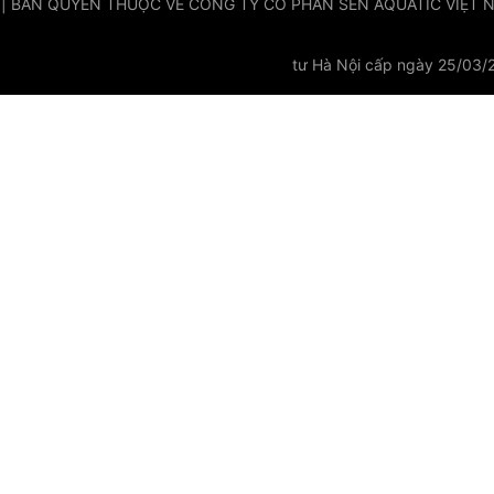
 | BẢN QUYỀN THUỘC VỀ CÔNG TY CỔ PHẦN SEN AQUATIC VIỆT NAM
tư Hà Nội cấp ngày 25/03/