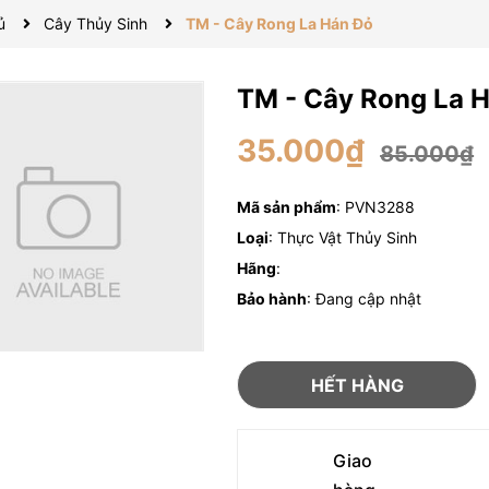
ủ
Cây Thủy Sinh
TM - Cây Rong La Hán Đỏ
TM - Cây Rong La 
35.000₫
85.000₫
Mã sản phẩm
: PVN3288
Loại
: Thực Vật Thủy Sinh
Hãng
:
Bảo hành
: Đang cập nhật
HẾT HÀNG
Giao