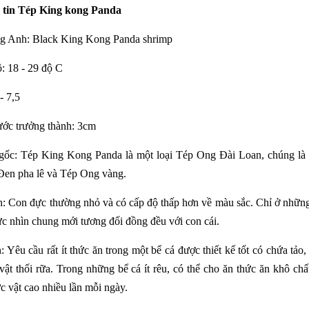
 tin
Tép King kong Panda
ếng Anh: Black King Kong Panda shrimp
ộ: 18 - 29 độ C
- 7,5
hước trưởng thành: 3cm
gốc: Tép King Kong Panda là một loại Tép Ong Đài Loan, chúng là 
Đen pha lê và Tép Ong vàng.
nh: Con đực thường nhỏ và có cấp độ thấp hơn về màu sắc. Chỉ ở những 
ực nhìn chung mới tương đối đồng đều với con cái.
: Yêu cầu rất ít thức ăn trong một bể cá được thiết kế tốt có chứa tảo
vật thối rữa. Trong những bể cá ít rêu, có thể cho ăn thức ăn khô ch
c vật cao nhiều lần mỗi ngày.