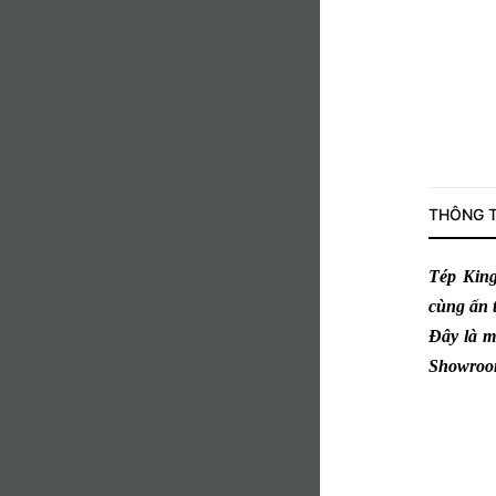
THÔNG T
Tép King
cùng ấn
Đây là m
Showro