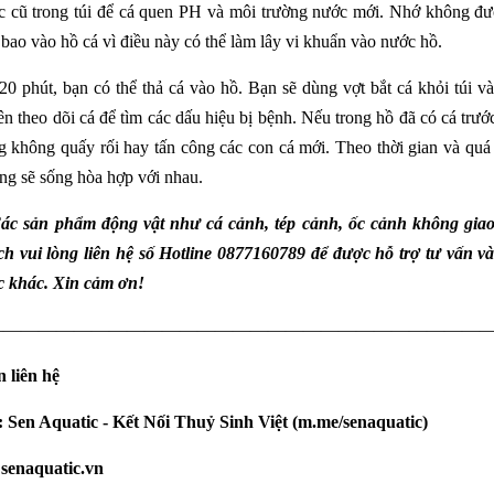
cũ trong túi để cá quen PH và môi trường nước mới. Nhớ không đ
 bao vào hồ cá vì điều này có thể làm lây vi khuẩn vào nước hồ.
20 phút, bạn có thể thả cá vào hồ. Bạn sẽ dùng vợt bắt cá khỏi túi 
n theo dõi cá để tìm các dấu hiệu bị bệnh. Nếu trong hồ đã có cá trướ
 không quấy rối hay tấn công các con cá mới. Theo thời gian và quá
úng sẽ sống hòa hợp với nhau.
ác sản phẩm động vật như cá cảnh, tép cảnh, ốc cảnh không giao
h vui lòng liên hệ số
Hotline 0877160789
để được hỗ trợ tư vấn v
c khác. Xin cảm ơn!
————————————————————————————
 liên hệ
:
Sen Aquatic - Kết Nối Thuỷ Sinh Việt
(
m.me/senaquatic
)
:
senaquatic.vn