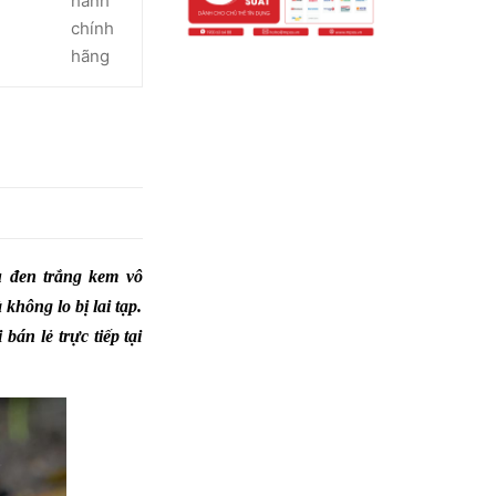
hành
chính
hãng
 đen trắng kem vô
không lo bị lai tạp.
án lẻ trực tiếp tại