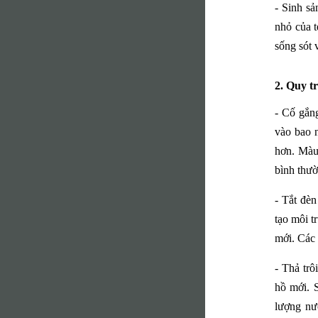
- Sinh s
nhỏ của t
sống sót 
2. Quy t
- Cố gắn
vào bao n
hơn. Màu 
bình thườ
- Tắt đèn
tạo môi t
mới. Các 
- Thả trô
hồ mới. 
lượng nướ