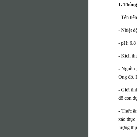
1. Thông
- Tên ti
- Nhiệt đ
- pH: 6,8 
- Kích t
- Nguồn 
Ong đỏ, 
- Giới tí
độ con đ
- Thức ăn
xác thực 
lượng thự