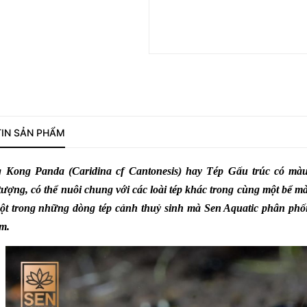
IN SẢN PHẨM
 Kong Panda (Caridina cf Cantonesis)
hay Tép Gấu trúc có màu
 tượng, có thể nuôi chung với các loài tép khác trong cùng một bể mà 
ột trong những dòng tép cảnh thuỷ sinh mà Sen Aquatic phân phối b
om.