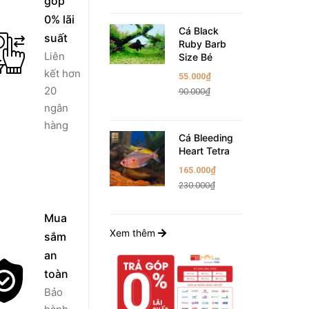
góp
0% lãi
Cá Black
suất
Ruby Barb
Liên
Size Bé
kết hơn
55.000₫
20
90.000₫
ngân
hàng
Cá Bleeding
Heart Tetra
165.000₫
230.000₫
Mua
Xem thêm
sắm
an
toàn
Bảo