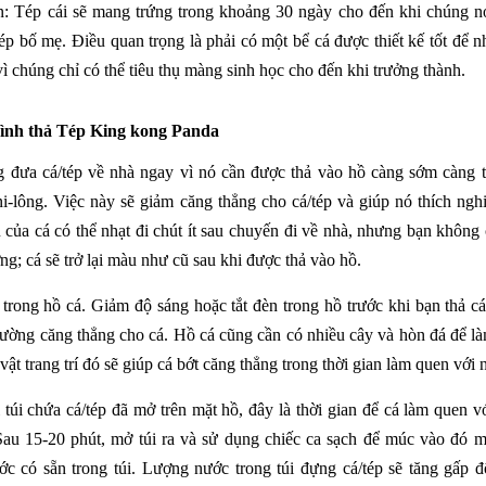
ản: Tép cái sẽ mang trứng trong khoảng 30 ngày cho đến khi chúng nở
ép bố mẹ. Điều quan trọng là phải có một bể cá được thiết kế tốt để 
vì chúng chỉ có thể tiêu thụ màng sinh học cho đến khi trưởng thành.
rình thả
Tép King kong Panda
g đưa cá/tép về nhà ngay vì nó cần được thả vào hồ càng sớm càng t
i-lông. Việc này sẽ giảm căng thẳng cho cá/tép và giúp nó thích ng
của cá có thể nhạt đi chút ít sau chuyến đi về nhà, nhưng bạn không c
ng; cá sẽ trở lại màu như cũ sau khi được thả vào hồ.
 trong hồ cá. Giảm độ sáng hoặc tắt đèn trong hồ trước khi bạn thả cá
rường căng thẳng cho cá. Hồ cá cũng cần có nhiều cây và hòn đá để là
vật trang trí đó sẽ giúp cá bớt căng thẳng trong thời gian làm quen với 
i túi chứa cá/tép đã mở trên mặt hồ, đây là thời gian để cá làm quen 
Sau 15-20 phút, mở túi ra và sử dụng chiếc ca sạch để múc vào đó 
c có sẵn trong túi. Lượng nước trong túi đựng cá/tép sẽ tăng gấp