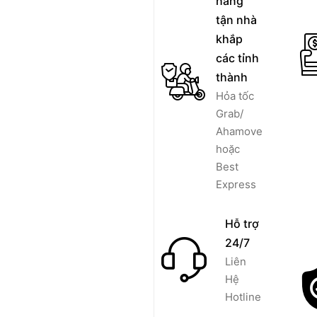
hàng
tận nhà
khắp
các tỉnh
thành
Hỏa tốc
Grab/
Ahamove
hoặc
Best
Express
Hỗ trợ
24/7
Liên
Hệ
Hotline