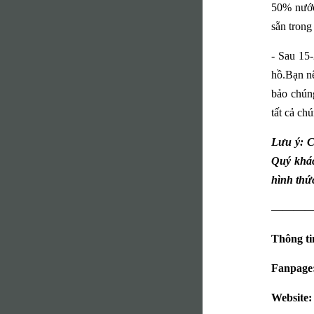
50% nước 
sẵn trong
- Sau 15-
hồ.Bạn nê
bảo chúng
tất cả ch
Lưu ý: C
Quý khác
hình thứ
———
Thông tin
Fanpage
Website