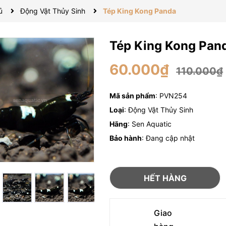
ủ
Động Vật Thủy Sinh
Tép King Kong Panda
Tép King Kong Pan
60.000₫
110.000₫
Mã sản phẩm
: PVN254
Loại
: Động Vật Thủy Sinh
Hãng
: Sen Aquatic
Bảo hành
: Đang cập nhật
HẾT HÀNG
Giao