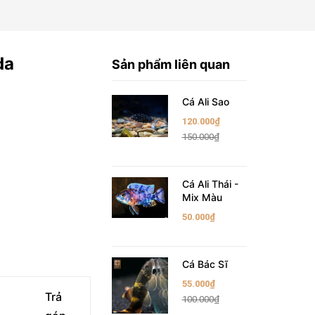
da
Sản phẩm liên quan
Cá Ali Sao
120.000₫
150.000₫
Cá Ali Thái -
Mix Màu
50.000₫
Cá Bác Sĩ
55.000₫
Trả
100.000₫