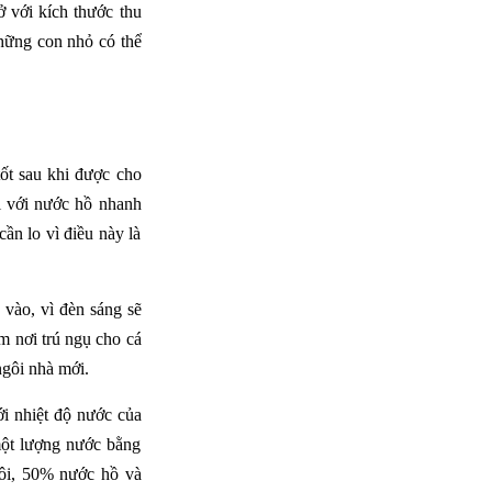
 với kích thước thu
những con nhỏ có thể
ốt sau khi được cho
hi với nước hồ nhanh
ần lo vì điều này là
 vào, vì đèn sáng sẽ
m nơi trú ngụ cho cá
ngôi nhà mới.
với nhiệt độ nước của
một lượng nước bằng
 đôi, 50% nước hồ và