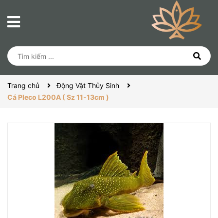
Trang chủ
Động Vật Thủy Sinh
Cá Pleco L200A ( Sz 11-13cm )