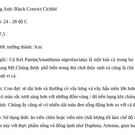
ng Anh: Black Convict Cichlid
ộ: 24 - 28 độ C
7,5
hước trưởng thành: 3cm
ốc: Cá Két Panda(Amatitlania nigrofasciata) là một loài cá trong họ
ung Mỹ.Chúng được phổ biến trong thú chơi thủy sinh và cũng là chủ
nh vi cá.
nh: Con đực sẽ dài hơn và thường có vây lưng và vây hậu môn lớn hơn
 có màu sắc tươi sáng hơn với những đốm vàng / đỏ trên bụng khi chún
tính. Chúng ấy cũng sẽ có nhiều dải màu đen sống động hơn so với cá 
: Sử dụng thức ăn viên chìm hoặc viên nén chất lượng tốt làm chế độ
 này với thực phẩm sống và đông lạnh như Daphnia, Artemia, giun hu