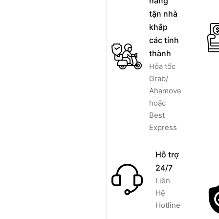
hàng
tận nhà
khắp
các tỉnh
thành
Hỏa tốc
Grab/
Ahamove
hoặc
Best
Express
Hỗ trợ
24/7
Liên
Hệ
Hotline