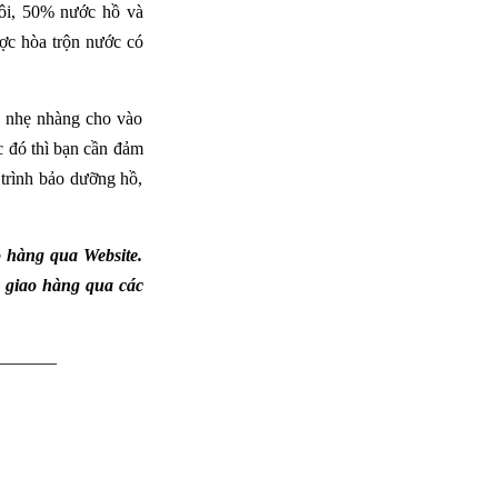
 đôi, 50% nước hồ và
ược hòa trộn nước có
và nhẹ nhàng cho vào
c đó thì bạn cần đảm
 trình bảo dưỡng hồ,
 hàng qua Website.
à giao hàng qua các
————