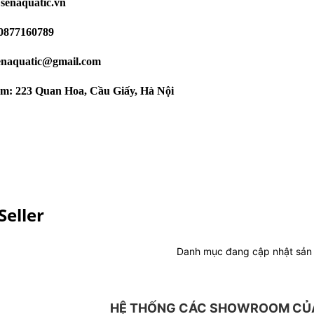
:
senaquatic.vn
 0877160789
senaquatic@gmail.com
m: 223 Quan Hoa, Cầu Giấy, Hà Nội
Seller
Danh mục đang cập nhật sả
HỆ THỐNG CÁC SHOWROOM CỦA