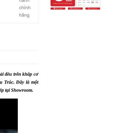
hành
chính
hãng
rải đều trên khắp cơ
u Trúc. Đây là một
iếp tại Showroom.