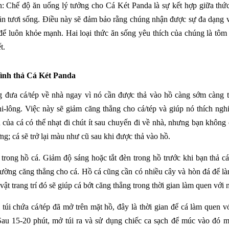
ản: Chế độ ăn uống lý tưởng cho Cá Két Panda là sự kết hợp giữa thứ
 ăn tươi sống. Điều này sẽ đảm bảo rằng chúng nhận được sự đa dạng 
 để luôn khỏe mạnh. Hai loại thức ăn sống yêu thích của chúng là t
t.
rình thả
Cá Két Panda
g đưa cá/tép về nhà ngay vì nó cần được thả vào hồ càng sớm càng t
i-lông. Việc này sẽ giảm căng thẳng cho cá/tép và giúp nó thích ng
của cá có thể nhạt đi chút ít sau chuyến đi về nhà, nhưng bạn không c
ng; cá sẽ trở lại màu như cũ sau khi được thả vào hồ.
 trong hồ cá. Giảm độ sáng hoặc tắt đèn trong hồ trước khi bạn thả cá
rường căng thẳng cho cá. Hồ cá cũng cần có nhiều cây và hòn đá để là
vật trang trí đó sẽ giúp cá bớt căng thẳng trong thời gian làm quen với 
i túi chứa cá/tép đã mở trên mặt hồ, đây là thời gian để cá làm quen 
Sau 15-20 phút, mở túi ra và sử dụng chiếc ca sạch để múc vào đó 