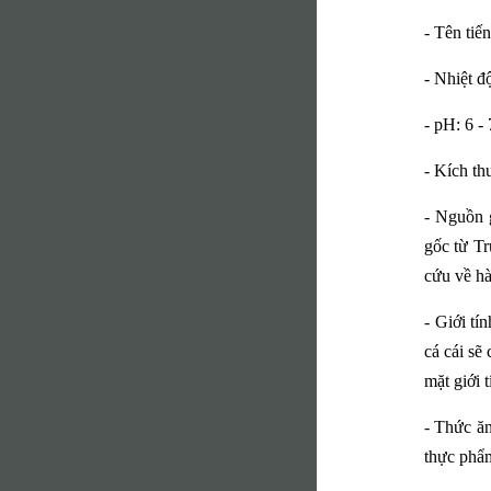
- Tên tiế
- Nhiệt đ
- pH: 6 - 
- Kích t
- Nguồn g
gốc từ Tr
cứu về hà
- Giới tí
cá cái sẽ
mặt giới 
- Thức ăn
thực phẩm