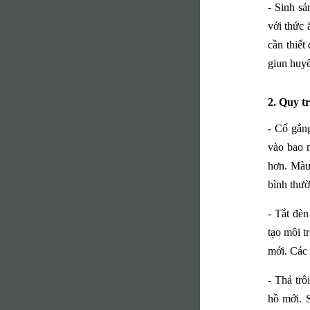
- Sinh s
với thức
cần thiết
giun huyế
2. Quy t
- Cố gắn
vào bao n
hơn. Màu 
bình thườ
- Tắt đèn
tạo môi t
mới. Các 
- Thả trô
hồ mới. 