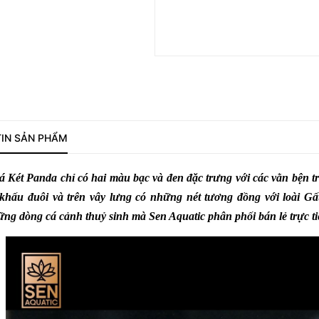
IN SẢN PHẨM
á Két Panda
chỉ có hai màu bạc và đen đặc trưng với các vằn bện t
 khấu đuôi và trên vây lưng có những nét tương đồng với loài Gấ
ững dòng cá cảnh thuỷ sinh mà Sen Aquatic phân phối bán lẻ trực t