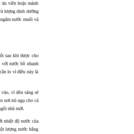
c ăn viên hoặc mảnh
và lượng dinh dưỡng
ôm ngâm nước muối và
ốt sau khi được cho
hi với nước hồ nhanh
ần lo vì điều này là
 vào, vì đèn sáng sẽ
m nơi trú ngụ cho cá
ngôi nhà mới.
với nhiệt độ nước của
một lượng nước bằng