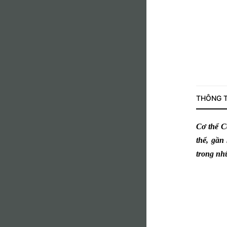
THÔNG T
Cơ thể
C
thể, gần
trong nh