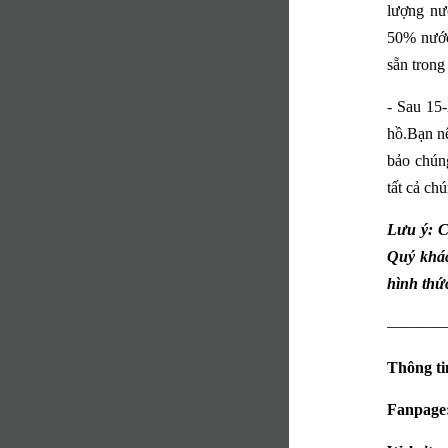
lượng nướ
50% nước 
sẵn trong
- Sau 15-
hồ.Bạn nê
bảo chúng
tất cả ch
Lưu ý: C
Quý khác
hình thứ
———
Thông tin
Fanpage