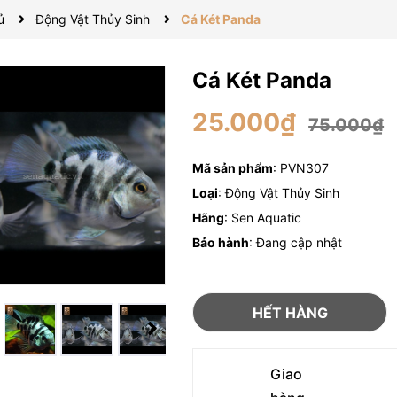
ủ
Động Vật Thủy Sinh
Cá Két Panda
Cá Két Panda
25.000₫
75.000₫
Mã sản phẩm
: PVN307
Loại
: Động Vật Thủy Sinh
Hãng
: Sen Aquatic
Bảo hành
: Đang cập nhật
HẾT HÀNG
Giao