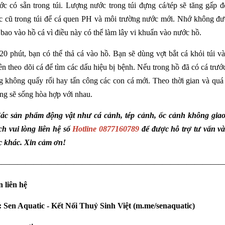
c có sẵn trong túi. Lượng nước trong túi đựng cá/tép sẽ tăng gấp
cũ trong túi để cá quen PH và môi trường nước mới. Nhớ không đ
 bao vào hồ cá vì điều này có thể làm lây vi khuẩn vào nước hồ.
20 phút, bạn có thể thả cá vào hồ. Bạn sẽ dùng vợt bắt cá khỏi túi 
n theo dõi cá để tìm các dấu hiệu bị bệnh. Nếu trong hồ đã có cá trướ
 không quấy rối hay tấn công các con cá mới. Theo thời gian và quá
úng sẽ sống hòa hợp với nhau.
ác sản phẩm động vật như cá cảnh, tép cảnh, ốc cảnh không giao
h vui lòng liên hệ số
Hotline 0877160789
để được hỗ trợ tư vấn v
c khác. Xin cảm ơn!
————————————————————————————
 liên hệ
:
Sen Aquatic - Kết Nối Thuỷ Sinh Việt
(
m.me/senaquatic
)