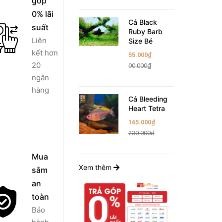
góp
0% lãi
Cá Black
suất
Ruby Barb
Liên
Size Bé
kết hơn
55.000₫
20
90.000₫
ngân
hàng
Cá Bleeding
Heart Tetra
165.000₫
230.000₫
Mua
Xem thêm
sắm
an
toàn
Bảo