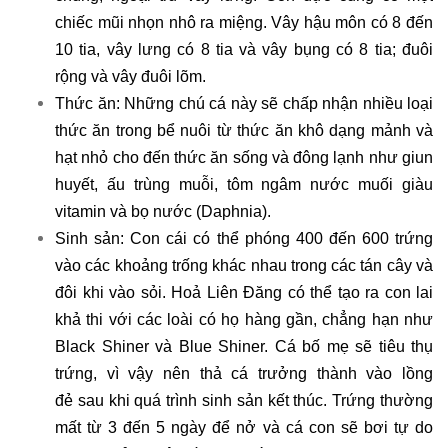
chiếc mũi nhọn nhô ra miệng. Vây hậu môn có 8 đến
10 tia, vây lưng có 8 tia và vây bụng có 8 tia; đuôi
rộng và vây đuôi lõm.
Thức ăn: Những chú cá này sẽ chấp nhận nhiều loại
thức ăn trong bể nuôi từ thức ăn khô dạng mảnh và
hạt nhỏ cho đến thức ăn sống và đông lạnh như giun
huyết, ấu trùng muỗi, tôm ngâm nước muối giàu
vitamin và bọ nước (Daphnia).
Sinh sản: Con cái có thể phóng 400 đến 600 trứng
vào các khoảng trống khác nhau trong các tán cây và
đôi khi vào sỏi. Hoả Liên Đăng có thể tạo ra con lai
khả thi với các loài có họ hàng gần, chẳng hạn như
Black Shiner và Blue Shiner. Cá bố mẹ sẽ tiêu thụ
trứng, vì vậy nên thả cá trưởng thành vào lồng
đẻ sau khi quá trình sinh sản kết thúc. Trứng thường
mất từ ​​3 đến 5 ngày để nở và cá con sẽ bơi tự do