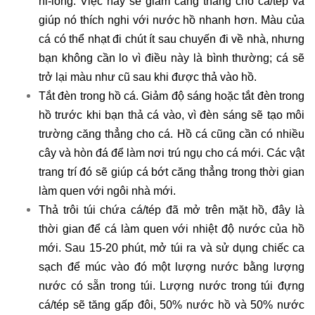
ni-lông. Việc này sẽ giảm căng thẳng cho cá/tép và
giúp nó thích nghi với nước hồ nhanh hơn. Màu của
cá có thể nhạt đi chút ít sau chuyến đi về nhà, nhưng
bạn không cần lo vì điều này là bình thường; cá sẽ
trở lại màu như cũ sau khi được thả vào hồ.
Tắt đèn trong hồ cá. Giảm độ sáng hoặc tắt đèn trong
hồ trước khi bạn thả cá vào, vì đèn sáng sẽ tạo môi
trường căng thẳng cho cá. Hồ cá cũng cần có nhiều
cây và hòn đá để làm nơi trú ngụ cho cá mới. Các vật
trang trí đó sẽ giúp cá bớt căng thẳng trong thời gian
làm quen với ngôi nhà mới.
Thả trôi túi chứa cá/tép đã mở trên mặt hồ, đây là
thời gian để cá làm quen với nhiệt độ nước của hồ
mới. Sau 15-20 phút, mở túi ra và sử dụng chiếc ca
sạch để múc vào đó một lượng nước bằng lượng
nước có sẵn trong túi. Lượng nước trong túi đựng
cá/tép sẽ tăng gấp đôi, 50% nước hồ và 50% nước