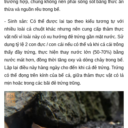
trường hợp, chúng không nên phải sống sót bằng thức ăn
thừa và nguồn rêu trong bể.
- Sinh sản: Có thể được lai tạo theo kiểu tương tự với
nhiều loài cá chuột khác nhưng nên cung cấp thảm thực
vật nổi vì loài này có xu hướng đẻ trứng gần mặt nước. Sử
dụng tỷ lệ 2 con đực / con cái nếu có thể và khi cá cái trông
thấy đầy trứng, thực hiện thay nước lớn (50-70%) bằng
nước mát hơn, đồng thời tăng oxy và dòng chảy trong bể.
Lặp lại điều này hàng ngày cho đến khi cá đẻ trứng. Trứng
có thể đọng trên kính của bể cá, giữa thảm thực vật có lá
mịn hoặc trong các bãi đẻ trứng trũng.