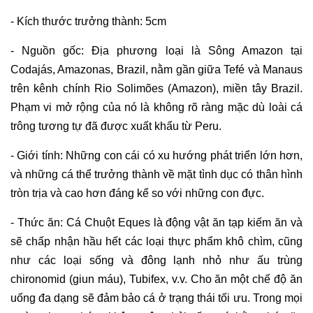
- Kích thước trưởng thành: 5cm
- Nguồn gốc: Địa phương loại là Sông Amazon tại
Codajás, Amazonas, Brazil, nằm gần giữa Tefé và Manaus
trên kênh chính Rio Solimões (Amazon), miền tây Brazil.
Phạm vi mở rộng của nó là không rõ ràng mặc dù loài cá
trông tương tự đã được xuất khẩu từ Peru.
- Giới tính: Những con cái có xu hướng phát triển lớn hơn,
và những cá thể trưởng thành về mặt tình dục có thân hình
tròn trịa và cao hơn đáng kể so với những con đực.
- Thức ăn: Cá Chuột Eques là động vật ăn tạp kiếm ăn và
sẽ chấp nhận hầu hết các loại thực phẩm khô chìm, cũng
như các loại sống và đông lạnh nhỏ như ấu trùng
chironomid (giun máu), Tubifex, v.v. Cho ăn một chế độ ăn
uống đa dạng sẽ đảm bảo cá ở trạng thái tối ưu. Trong mọi