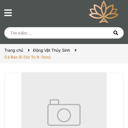
Trang chủ
Động Vật Thủy Sinh
Cá Bác Sĩ (Sz To 6-7cm)