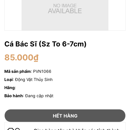
Cá Bác Sĩ (Sz To 6-7cm)
85.000₫
Mã sản phẩm
: PVN1066
Loại
: Động Vật Thủy Sinh
Hãng
:
Bảo hành
: Đang cập nhật
HẾT HÀNG