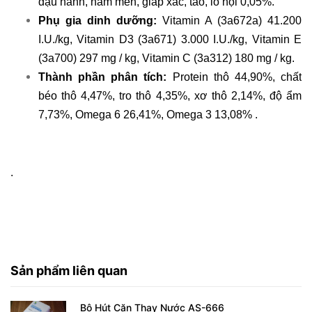
đậu nành, nấm men, giáp xác, tảo, lô hội 0,05%.
Phụ gia dinh dưỡng:
Vitamin A (3a672a) 41.200
I.U./kg, Vitamin D3 (3a671) 3.000 I.U./kg, Vitamin E
(3a700) 297 mg / kg, Vitamin C (3a312) 180 mg / kg.
Thành phần phân tích:
Protein thô 44,90%, chất
béo thô 4,47%, tro thô 4,35%, xơ thô 2,14%, độ ẩm
7,73%, Omega 6 26,41%, Omega 3 13,08% .
.
Sản phẩm liên quan
Bộ Hút Cặn Thay Nước AS-666