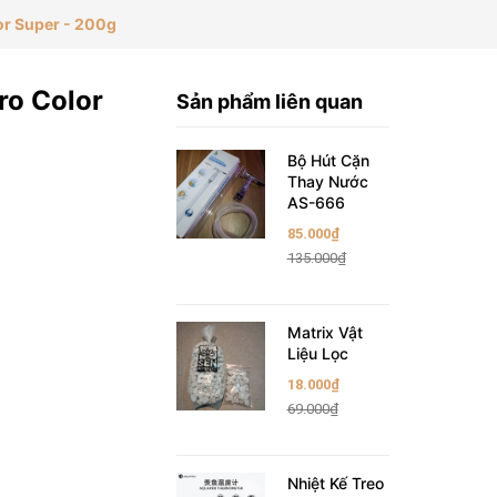
or Super - 200g
ro Color
Sản phẩm liên quan
Bộ Hút Cặn
Thay Nước
AS-666
85.000₫
135.000₫
Matrix Vật
Liệu Lọc
18.000₫
69.000₫
Nhiệt Kế Treo