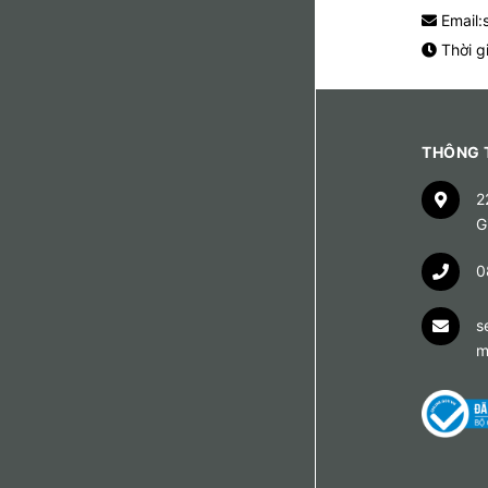
Email:
Thời g
THÔNG T
2
G
0
s