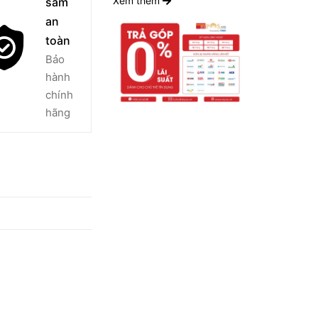
Xem thêm
sắm
an
toàn
Bảo
hành
chính
hãng