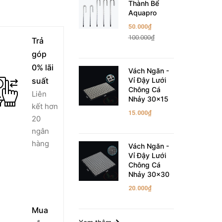
Thành Bể
Aquapro
50.000₫
100.000₫
Trả
góp
0% lãi
Vách Ngăn -
suất
Vỉ Đậy Lưới
Chông Cá
Liên
Nhảy 30x15
kết hơn
15.000₫
20
ngân
hàng
Vách Ngăn -
Vỉ Đậy Lưới
Chông Cá
Nhảy 30x30
20.000₫
Mua