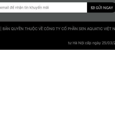
GỬI NGAY
 | BẢN QUYỀN THUỘC VỀ CÔNG TY CỔ PHẦN SEN AQUATIC VIỆT NAM
tư Hà Nội cấp ngày 25/03/