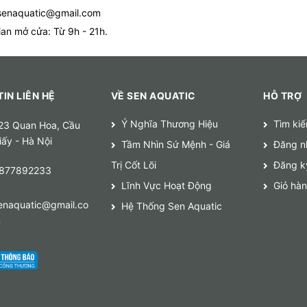
senaquatic@gmail.com
ian mở cửa: Từ 9h - 21h.
IN LIÊN HỆ
VỀ SEN AQUATIC
HỖ TRỢ
Ý Nghĩa Thương Hiệu
Tìm ki
23 Quan Hoa, Cầu
iấy - Hà Nội
Tầm Nhìn Sứ Mệnh - Giá
Đăng n
Trị Cốt Lõi
Đăng k
877892233
Lĩnh Vực Hoạt Động
Giỏ hà
enaquatic@gmail.co
Hệ Thống Sen Aquatic
m