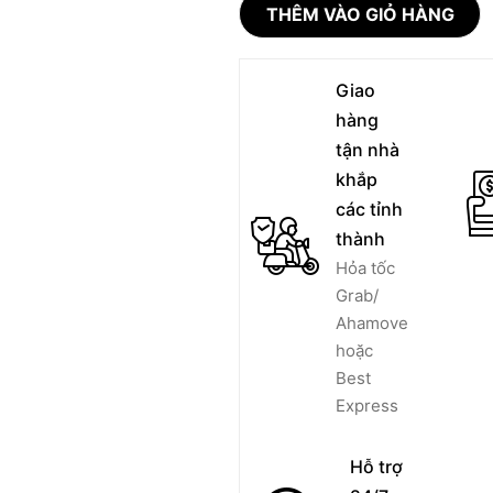
THÊM VÀO GIỎ HÀNG
Giao
hàng
tận nhà
khắp
các tỉnh
thành
Hỏa tốc
Grab/
Ahamove
hoặc
Best
Express
Hỗ trợ