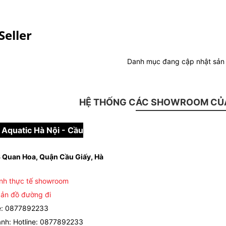
Seller
Danh mục đang cập nhật sả
HỆ THỐNG CÁC SHOWROOM CỦA
Aquatic Hà Nội - Cầu
 Quan Hoa, Quận Cầu Giấy, Hà
nh thực tế showroom
ản đồ đường đi
e: 0877892233
nh: Hotline: 0877892233