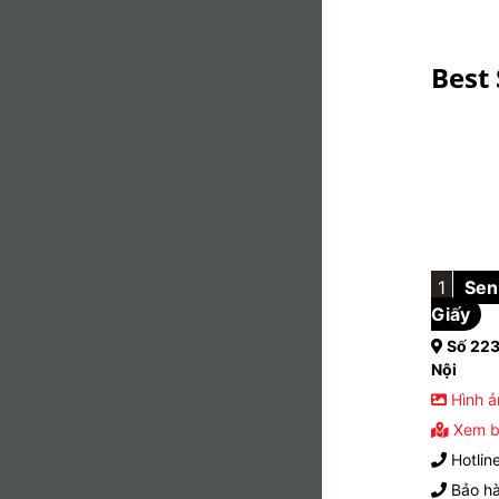
Best 
1
Sen 
Giấy
Số 223
Nội
Hình ả
Xem b
Hotlin
Bảo hà