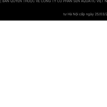
 | BẢN QUYỀN THUỘC VỀ CÔNG TY CỔ PHẦN SEN AQUATIC VIỆT NAM
tư Hà Nội cấp ngày 25/03/