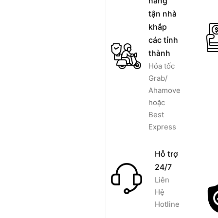
hàng
tận nhà
khắp
các tỉnh
thành
Hỏa tốc
Grab/
Ahamove
hoặc
Best
Express
Hỗ trợ
24/7
Liên
Hệ
Hotline