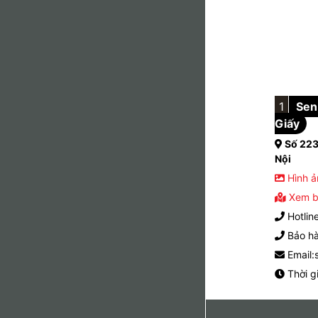
1
Sen 
Giấy
Số 223
Nội
Hình ả
Xem b
Hotlin
Bảo hà
Email:
Thời g