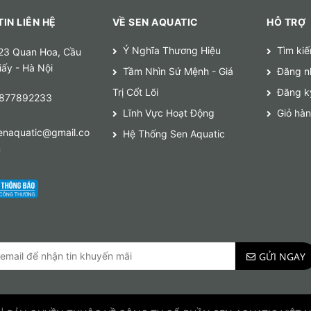
IN LIÊN HỆ
VỀ SEN AQUATIC
HỖ TRỢ
Ý Nghĩa Thương Hiệu
Tìm ki
23 Quan Hoa, Cầu
iấy - Hà Nội
Tầm Nhìn Sứ Mệnh - Giá
Đăng n
Trị Cốt Lõi
Đăng k
877892233
Lĩnh Vực Hoạt Động
Giỏ hà
enaquatic@gmail.co
Hệ Thống Sen Aquatic
m
GỬI NGAY