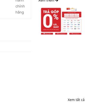
hành
Xem thêm
chính
hãng
Xem tất cả