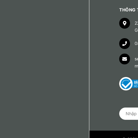
THÔNG T
2
G
0
s