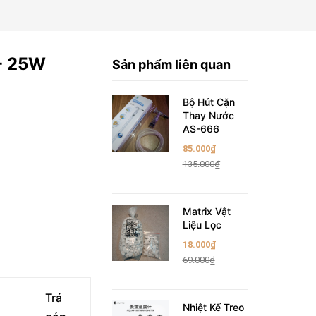
 - 25W
Sản phẩm liên quan
Bộ Hút Cặn
Thay Nước
AS-666
85.000₫
135.000₫
Matrix Vật
Liệu Lọc
18.000₫
69.000₫
Trả
Nhiệt Kế Treo