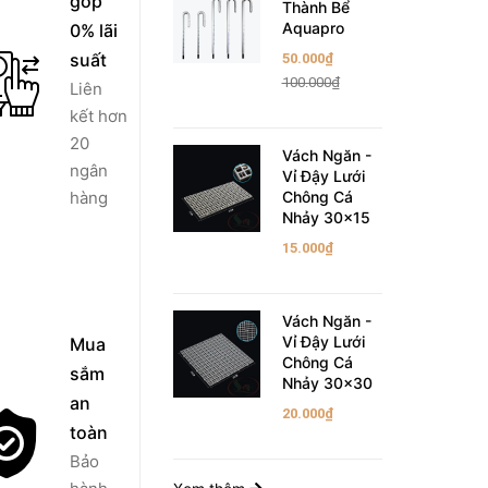
góp
Thành Bể
Aquapro
0% lãi
suất
50.000₫
100.000₫
Liên
kết hơn
20
Vách Ngăn -
ngân
Vỉ Đậy Lưới
hàng
Chông Cá
Nhảy 30x15
15.000₫
Vách Ngăn -
Vỉ Đậy Lưới
Mua
Chông Cá
sắm
Nhảy 30x30
an
20.000₫
toàn
Bảo