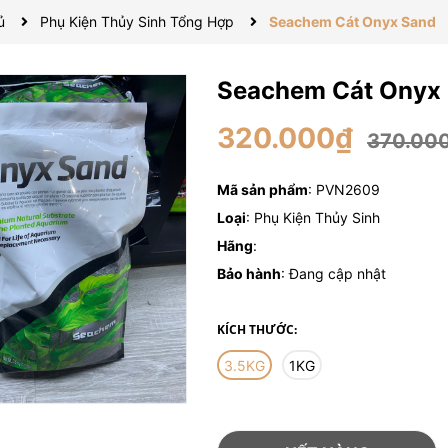
ủ
Phụ Kiện Thủy Sinh Tổng Hợp
Seachem Cát Onyx Sand
Seachem Cát Onyx
320.000₫
370.00
Mã sản phẩm
: PVN2609
Loại
: Phụ Kiện Thủy Sinh
Hãng
:
Bảo hành
: Đang cập nhật
KÍCH THƯỚC:
3.5KG
1KG