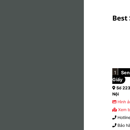
Best 
1
Sen 
Giấy
Số 223
Nội
Hình ả
Xem b
Hotlin
Bảo hà