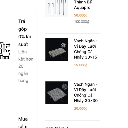
Thành Bể
Aquapro
50.000₫
Trả
100.000₫
góp
0% lãi
Vách Ngăn -
suất
Vỉ Đậy Lưới
Liên
Chông Cá
Nhảy 30x15
kết hơn
15.000₫
20
ngân
hàng
Vách Ngăn -
Vỉ Đậy Lưới
Chông Cá
Nhảy 30x30
20.000₫
Mua
sắm