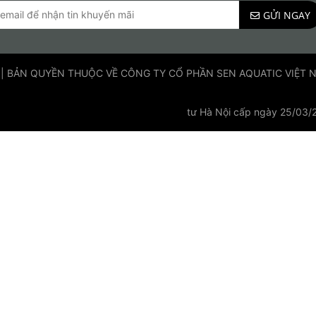
GỬI NGAY
 | BẢN QUYỀN THUỘC VỀ CÔNG TY CỔ PHẦN SEN AQUATIC VIỆT NAM
tư Hà Nội cấp ngày 25/03/