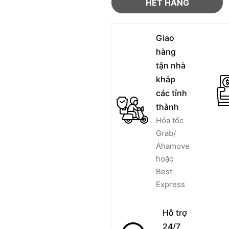
HẾT HÀNG
Giao
hàng
tận nhà
khắp
các tỉnh
thành
Hỏa tốc
Grab/
Ahamove
hoặc
Best
Express
Hỗ trợ
24/7