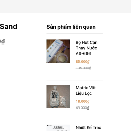
 Sand
Sản phẩm liên quan
0₫
Bộ Hút Cặn
Thay Nước
AS-666
85.000₫
135.000₫
Matrix Vật
Liệu Lọc
18.000₫
69.000₫
Nhiệt Kế Treo