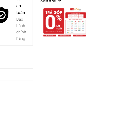
Xem thêm
an
toàn
Bảo
hành
chính
hãng