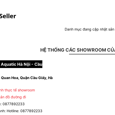
Seller
Danh mục đang cập nhật sả
HỆ THỐNG CÁC SHOWROOM CỦA
Aquatic Hà Nội - Cầu
 Quan Hoa, Quận Cầu Giấy, Hà
nh thực tế showroom
ản đồ đường đi
e: 0877892233
nh: Hotline: 0877892233