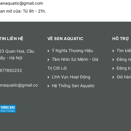
senaquatic@gmail.com
ian mở cửa: Từ 9h - 21h.
IN LIÊN HỆ
VỀ SEN AQUATIC
HỖ TRỢ
Ý Nghĩa Thương Hiệu
Tìm ki
23 Quan Hoa, Cầu
iấy - Hà Nội
Tầm Nhìn Sứ Mệnh - Giá
Đăng n
Trị Cốt Lõi
Đăng k
877892233
Lĩnh Vực Hoạt Động
Giỏ hà
enaquatic@gmail.co
Hệ Thống Sen Aquatic
m