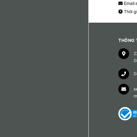
Email:
Thời g
THÔNG T
2
G
0
s