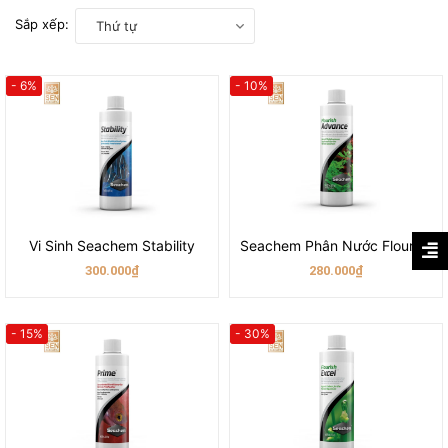
Sắp xếp:
Thứ tự
- 6%
- 10%
Vi Sinh Seachem Stability
Seachem Phân Nước Flourish Advance
300.000₫
280.000₫
- 15%
- 30%