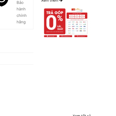
Xem thêm
Bảo
hành
chính
hãng
Xem tất cả