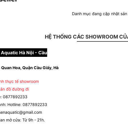
Danh mục đang cập nhật sả
HỆ THỐNG CÁC SHOWROOM CỦA
Aquatic Hà Nội - Cầu
 Quan Hoa, Quận Cầu Giấy, Hà
nh thực tế showroom
ản đồ đường đi
e: 0877892233
nh: Hotline: 0877892233
senaquatic@gmail.com
ian mở cửa: Từ 9h - 21h.