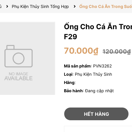
ủ
Phụ Kiện Thủy Sinh Tổng Hợp
Ống Cho Cá Ăn Trong Suố
Ống Cho Cá Ăn Tro
F29
70.000₫
120.000₫
Mã sản phẩm
: PVN3262
Loại
: Phụ Kiện Thủy Sinh
Hãng
:
Bảo hành
: Đang cập nhật
HẾT HÀNG