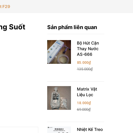
t F29
ng Suốt
Sản phẩm liên quan
Bộ Hút Cặn
Thay Nước
AS-666
85.000₫
135.000₫
Matrix Vật
Liệu Lọc
18.000₫
69.000₫
Nhiệt Kế Treo