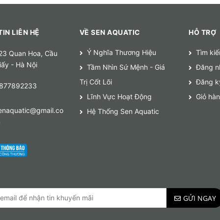
IN LIÊN HỆ
VỀ SEN AQUATIC
HỖ TRỢ
Ý Nghĩa Thương Hiệu
Tìm ki
23 Quan Hoa, Cầu
iấy - Hà Nội
Tầm Nhìn Sứ Mệnh - Giá
Đăng n
Trị Cốt Lõi
Đăng k
877892233
Lĩnh Vực Hoạt Động
Giỏ hà
enaquatic@gmail.co
Hệ Thống Sen Aquatic
m
GỬI NGAY