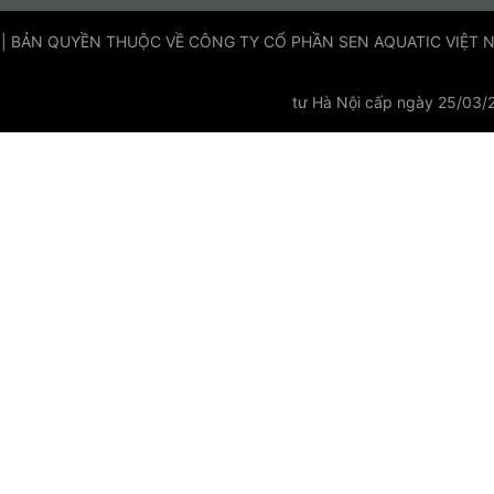
 | BẢN QUYỀN THUỘC VỀ CÔNG TY CỔ PHẦN SEN AQUATIC VIỆT NAM
tư Hà Nội cấp ngày 25/03/