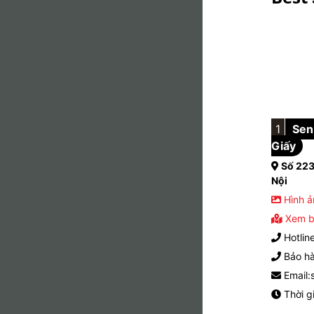
1
Sen 
Giấy
Số 223
Nội
Hình ả
Xem b
Hotlin
Bảo hà
Email:
Thời g