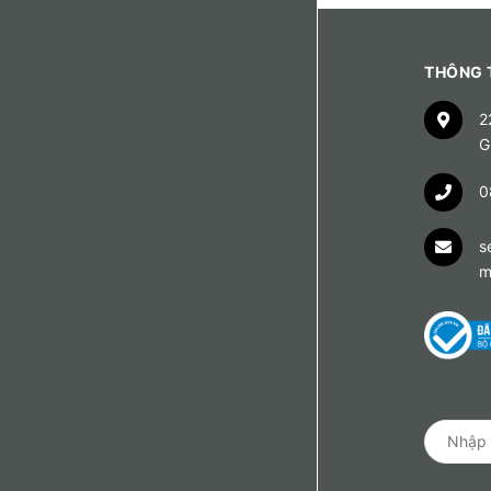
THÔNG T
2
G
0
s