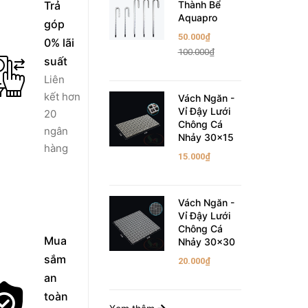
Trả
Thành Bể
Aquapro
góp
50.000₫
0% lãi
100.000₫
suất
Liên
kết hơn
Vách Ngăn -
Vỉ Đậy Lưới
20
Chông Cá
ngân
Nhảy 30x15
hàng
15.000₫
Vách Ngăn -
Vỉ Đậy Lưới
Chông Cá
Mua
Nhảy 30x30
sắm
20.000₫
an
toàn