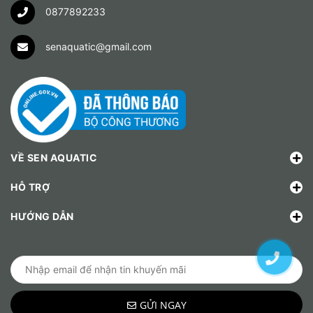
0877892233
senaquatic@gmail.com
VỀ SEN AQUATIC
HỖ TRỢ
HƯỚNG DẪN
GỬI NGAY