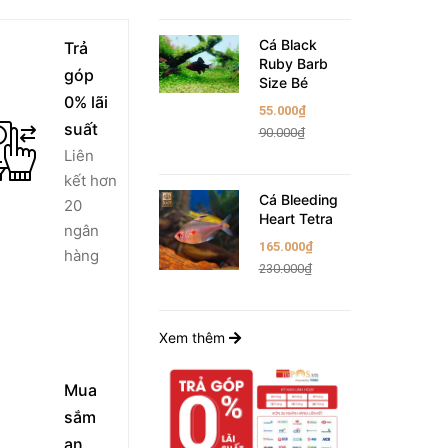
Cá Black
Trả
Ruby Barb
góp
Size Bé
0% lãi
55.000₫
suất
90.000₫
Liên
kết hơn
Cá Bleeding
20
Heart Tetra
ngân
165.000₫
hàng
230.000₫
Xem thêm
Mua
sắm
an