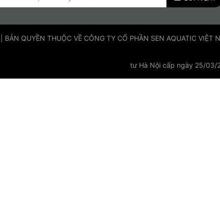
 | BẢN QUYỀN THUỘC VỀ CÔNG TY CỔ PHẦN SEN AQUATIC VIỆT NAM
tư Hà Nội cấp ngày 25/03/