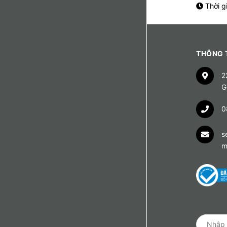
Thời g
THÔNG T
2
G
0
s