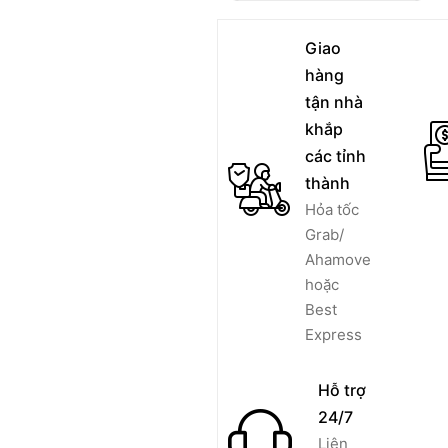
Giao
hàng
tận nhà
khắp
các tỉnh
thành
Hỏa tốc
Grab/
Ahamove
hoặc
Best
Express
Hỗ trợ
24/7
Liên