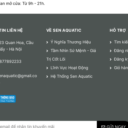
ian mở cửa: Từ 9h - 21h.
IN LIÊN HỆ
VỀ SEN AQUATIC
HỖ TRỢ
Ý Nghĩa Thương Hiệu
Tìm ki
23 Quan Hoa, Cầu
iấy - Hà Nội
Tầm Nhìn Sứ Mệnh - Giá
Đăng n
Trị Cốt Lõi
Đăng k
877892233
Lĩnh Vực Hoạt Động
Giỏ hà
enaquatic@gmail.co
Hệ Thống Sen Aquatic
m
GỬI NGAY