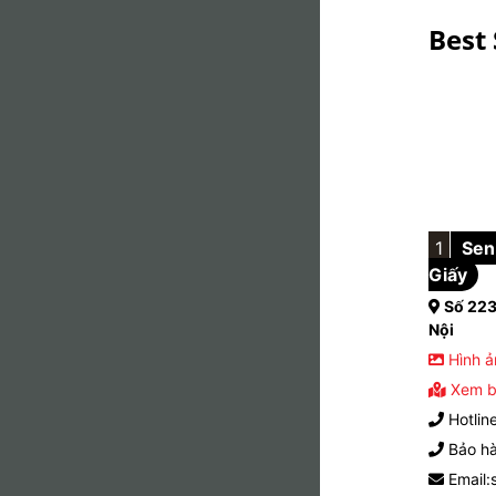
Best 
1
Sen 
Giấy
Số 223
Nội
Hình ả
Xem b
Hotlin
Bảo hà
Email: