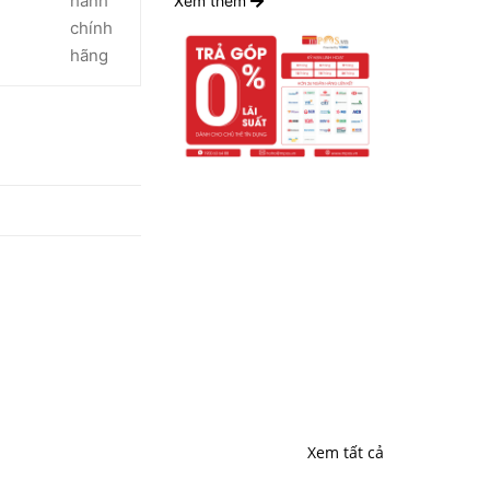
hành
Xem thêm
chính
hãng
Xem tất cả