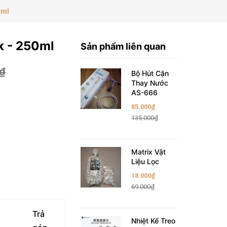
0ml
k - 250ml
Sản phẩm liên quan
₫
Bộ Hút Cặn
Thay Nước
AS-666
85.000₫
135.000₫
Matrix Vật
Liệu Lọc
18.000₫
69.000₫
Trả
Nhiệt Kế Treo