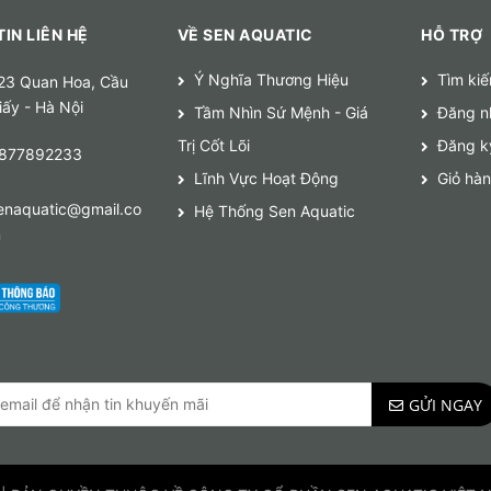
IN LIÊN HỆ
VỀ SEN AQUATIC
HỖ TRỢ
Ý Nghĩa Thương Hiệu
Tìm ki
23 Quan Hoa, Cầu
iấy - Hà Nội
Tầm Nhìn Sứ Mệnh - Giá
Đăng n
Trị Cốt Lõi
Đăng k
877892233
Lĩnh Vực Hoạt Động
Giỏ hà
enaquatic@gmail.co
Hệ Thống Sen Aquatic
m
GỬI NGAY