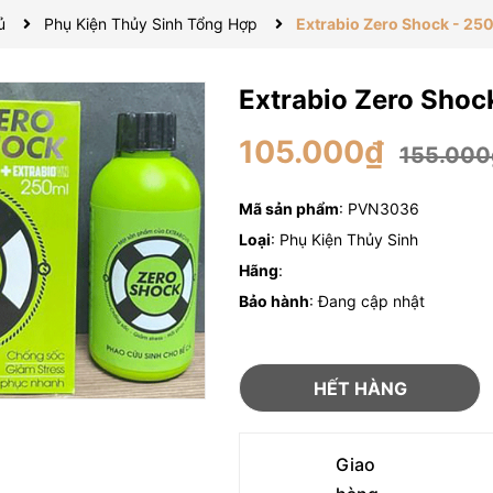
ủ
Phụ Kiện Thủy Sinh Tổng Hợp
Extrabio Zero Shock - 25
Extrabio Zero Shoc
105.000₫
155.000
Mã sản phẩm
: PVN3036
Loại
: Phụ Kiện Thủy Sinh
Hãng
:
Bảo hành
: Đang cập nhật
HẾT HÀNG
Giao