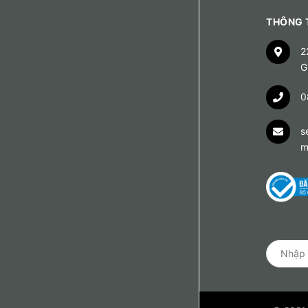
THÔNG T
2
G
0
s