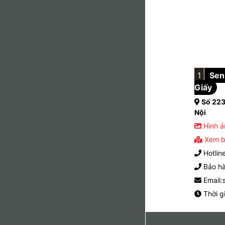
1
Sen 
Giấy
Số 223
Nội
Hình ả
Xem b
Hotlin
Bảo hà
Email:
Thời g