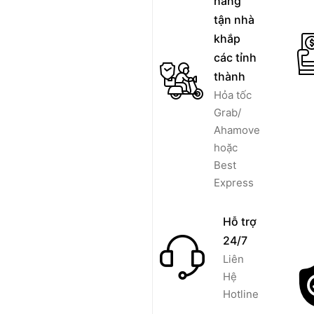
hàng
tận nhà
khắp
các tỉnh
thành
Hỏa tốc
Grab/
Ahamove
hoặc
Best
Express
Hỗ trợ
24/7
Liên
Hệ
Hotline