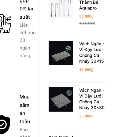
góp
Thành Bể
Aquapro
0% lãi
suất
50.000₫
100.000₫
Liên
kết hơn
20
Vách Ngăn -
ngân
Vỉ Đậy Lưới
hàng
Chông Cá
Nhảy 30x15
15.000₫
Vách Ngăn -
Vỉ Đậy Lưới
Mua
Chông Cá
sắm
Nhảy 30x30
an
20.000₫
toàn
Bảo