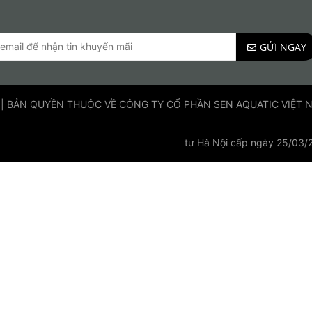
GỬI NGAY
 | BẢN QUYỀN THUỘC VỀ CÔNG TY CỔ PHẦN SEN AQUATIC VIỆT NAM
tư Hà Nội cấp ngày 25/03/