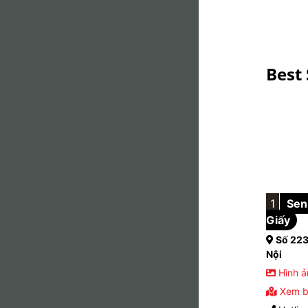
Best 
1
Sen 
Giấy
Số 223
Nội
Hình ả
Xem b