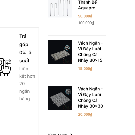
Thành Bể
Aquapro
50.000₫
100.000₫
Trả
Vách Ngăn -
góp
Vỉ Đậy Lưới
0% lãi
Chông Cá
suất
Nhảy 30x15
Liên
15.000₫
kết hơn
20
Vách Ngăn -
ngân
Vỉ Đậy Lưới
hàng
Chông Cá
Nhảy 30x30
20.000₫