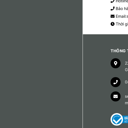
Hotlin
Bảo hà
Email:
Thời g
THÔNG T
2
G
0
s