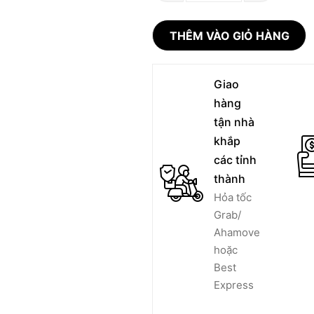
THÊM VÀO GIỎ HÀNG
Giao
hàng
tận nhà
khắp
các tỉnh
thành
Hỏa tốc
Grab/
Ahamove
hoặc
Best
Express