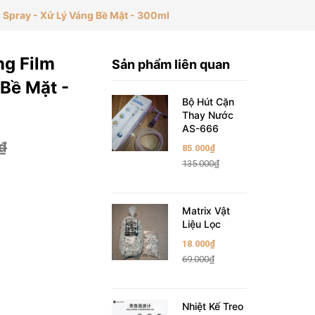
 Spray - Xử Lý Váng Bề Mặt - 300ml
ng Film
Sản phẩm liên quan
 Bề Mặt -
Bộ Hút Cặn
Thay Nước
AS-666
₫
85.000₫
135.000₫
Matrix Vật
Liệu Lọc
18.000₫
69.000₫
Nhiệt Kế Treo