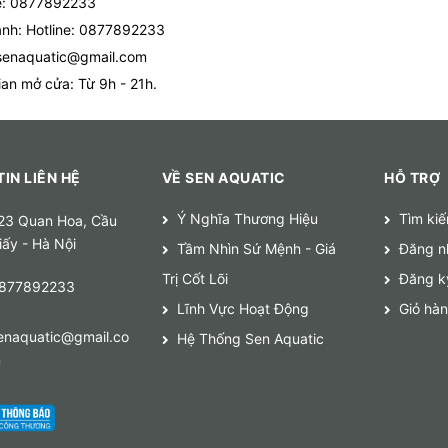
e: 0877892233
nh: Hotline: 0877892233
senaquatic@gmail.com
ian mở cửa: Từ 9h - 21h.
IN LIÊN HỆ
VỀ SEN AQUATIC
HỖ TRỢ
Ý Nghĩa Thương Hiệu
Tìm ki
23 Quan Hoa, Cầu
iấy - Hà Nội
Tầm Nhìn Sứ Mệnh - Giá
Đăng n
Trị Cốt Lõi
Đăng k
877892233
Lĩnh Vực Hoạt Động
Giỏ hà
enaquatic@gmail.co
Hệ Thống Sen Aquatic
m