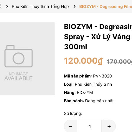
ủ
Phụ Kiện Thủy Sinh Tổng Hợp
BIOZYM - Degreasing Film
BIOZYM - Degreasi
Spray - Xử Lý Váng
300ml
120.000₫
170.000
Mã sản phẩm
: PVN3020
Loại
: Phụ Kiện Thủy Sinh
Hãng
: BIOZYM
Bảo hành
: Đang cập nhật
Số lượng: