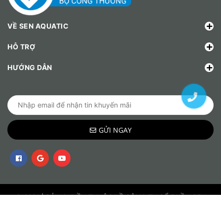
VỀ SEN AQUATIC
HỖ TRỢ
HƯỚNG DẪN
GỬI NGAY
© 2021 | BẢN QUYỀN THUỘC VỀ CÔNG TY CỔ PHẦN SEN
AQUATIC VIỆT NAM (SEAV) - MST: 0109567446 - Sở kê hoặc
và đầu tư Hà Nội cấp ngày 25/03/2021