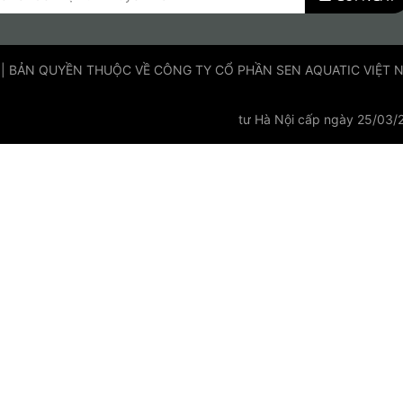
 | BẢN QUYỀN THUỘC VỀ CÔNG TY CỔ PHẦN SEN AQUATIC VIỆT NAM
tư Hà Nội cấp ngày 25/03/