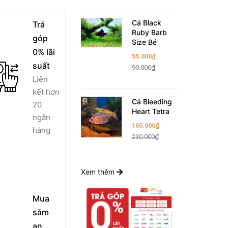
Cá Black
Trả
Ruby Barb
góp
Size Bé
0% lãi
55.000₫
suất
90.000₫
Liên
kết hơn
Cá Bleeding
20
Heart Tetra
ngân
165.000₫
hàng
230.000₫
Xem thêm
Mua
sắm
an