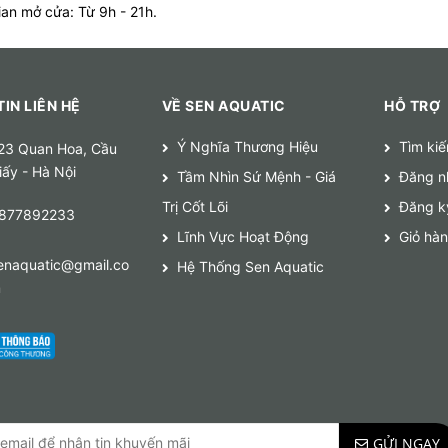
ian mở cửa: Từ 9h - 21h.
IN LIÊN HỆ
VỀ SEN AQUATIC
HỖ TRỢ
Ý Nghĩa Thương Hiệu
Tìm ki
23 Quan Hoa, Cầu
iấy - Hà Nội
Tầm Nhìn Sứ Mệnh - Giá
Đăng n
Trị Cốt Lõi
Đăng k
877892233
Lĩnh Vực Hoạt Động
Giỏ hà
enaquatic@gmail.co
Hệ Thống Sen Aquatic
m
GỬI NGAY