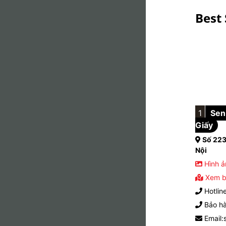
Best 
1
Sen 
Giấy
Số 223
Nội
Hình ả
Xem b
Hotlin
Bảo hà
Email: