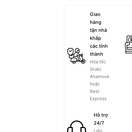
Giao
hàng
tận nhà
khắp
các tỉnh
thành
Hỏa tốc
Grab/
Ahamove
hoặc
Best
Express
Hỗ trợ
24/7
Liên