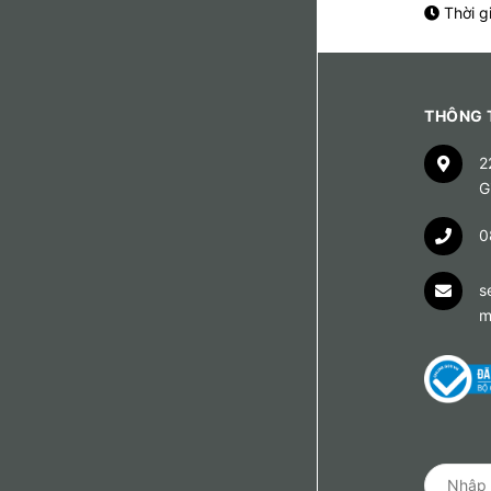
Thời g
THÔNG T
2
G
0
s