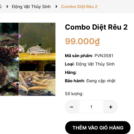
ủ
Động Vật Thủy Sinh
Combo Diệt Rêu 2
Combo Diệt Rêu 2
99.000₫
Mã sản phẩm
: PVN3581
Loại
: Động Vật Thủy Sinh
Hãng
:
Bảo hành
: Đang cập nhật
Số lượng:
THÊM VÀO GIỎ HÀNG