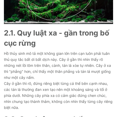
2.1. Quy luật xa - gần trong bố
cục rừng
Hồ thủy sinh mô tả một không gian lớn trên cạn luôn phải tuân
thủ quy tắc bất di bất dịch này. Cây ở gần thì nhìn thấy rõ
những nét lồi lõm trên thân, cành, tán lá xòe tự nhiên. Cây ở xa
thì "phẳng" hơn, chỉ thấy một thân phẳng và tán lá mượt giống
như một cây nấm.
Cây ở gần thì rõ, đứng riêng biệt từng cá thể bên cạnh nhau,
các tán lá thường đan xen tạo nên một khoảng sáng và tối ở
phía dưới. Những cây phía xa có cảm giác đứng chen chúc,
nhìn chung tạo thành thảm, không còn nhìn thấy từng cây riêng
biệt nữa.