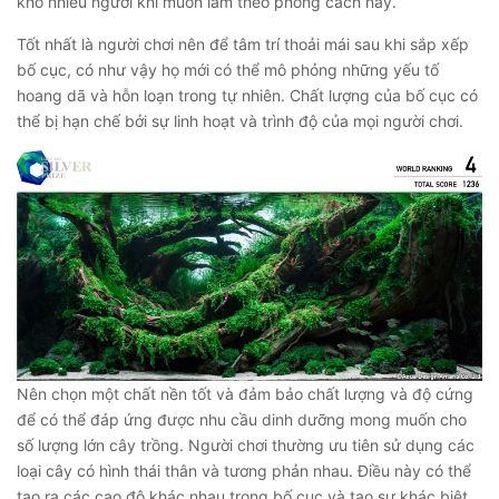
khó nhiều người khi muốn làm theo phong cách này.
Tốt nhất là người chơi nên để tâm trí thoải mái sau khi sắp xếp
bố cục, có như vậy họ mới có thể mô phỏng những yếu tố
hoang dã và hỗn loạn trong tự nhiên. Chất lượng của bố cục có
thể bị hạn chế bởi sự linh hoạt và trình độ của mọi người chơi.
Nên chọn một chất nền tốt và đảm bảo chất lượng và độ cứng
để có thể đáp ứng được nhu cầu dinh dưỡng mong muốn cho
số lượng lớn cây trồng. Người chơi thường ưu tiên sử dụng các
loại cây có hình thái thân và tương phản nhau. Điều này có thể
tạo ra các cao độ khác nhau trong bố cục và tạo sự khác biệt