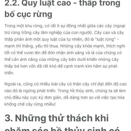
2.2. Quy luật cao - thấp trong
bố cục rừng
Trong một khu rừng, có rất ít sự đồng nhất giữa các cây (ngoại
trừ rừng trồng cây lâm nghiệp của con người). Cây cao và cây
thấp phản ánh một quy luật của tự nhiên, đó là "luật rừng" -
mạnh thì thắng, yếu thì thua. Những cây khỏe mạnh, thích nghi
tốt có thể vươn lên để đón nhận ánh sáng và lá của chúng có
thể cản ánh nắng của những cây bên dưới khiến những cây
thấp bé hơn vốn đã rất khó để cạnh tranh kìm hãm sự phát
triển.
Ngoài ra, cũng có nhiều loài cây có thân cây chỉ đạt đến độ cao
nào đó là ngừng phát triển. Trong hồ thủy sinh, chúng ta sẽ làm
chủ điều này cực kỳ đơn giản, dễ dàng hơn so với việc tạo hóa
khống chế cây rừng nhiều!
3. Những thử thách khi
chăm sóc hồ thủy sinh có