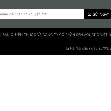
GỬI NGAY
 | BẢN QUYỀN THUỘC VỀ CÔNG TY CỔ PHẦN SEN AQUATIC VIỆT NAM
tư Hà Nội cấp ngày 25/03/