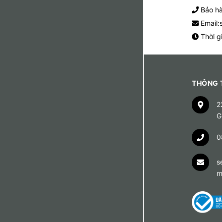
Bảo hà
Email:
Thời g
THÔNG T
2
G
0
s