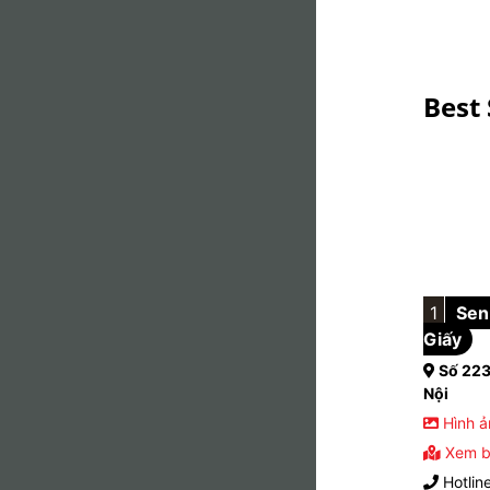
Best 
1
Sen 
Giấy
Số 223
Nội
Hình ả
Xem b
Hotlin