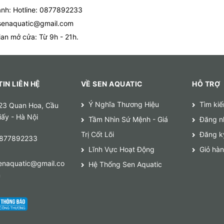
nh: Hotline: 0877892233
senaquatic@gmail.com
ian mở cửa: Từ 9h - 21h.
IN LIÊN HỆ
VỀ SEN AQUATIC
HỖ TRỢ
Ý Nghĩa Thương Hiệu
Tìm ki
23 Quan Hoa, Cầu
iấy - Hà Nội
Tầm Nhìn Sứ Mệnh - Giá
Đăng n
Trị Cốt Lõi
Đăng k
877892233
Lĩnh Vực Hoạt Động
Giỏ hà
enaquatic@gmail.co
Hệ Thống Sen Aquatic
m