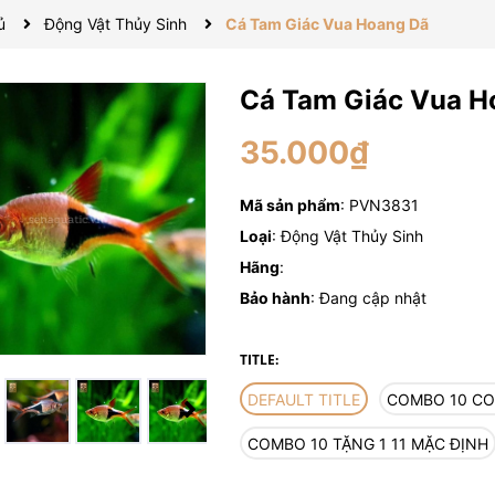
ủ
Động Vật Thủy Sinh
Cá Tam Giác Vua Hoang Dã
Cá Tam Giác Vua H
35.000₫
Mã sản phẩm
: PVN3831
Loại
: Động Vật Thủy Sinh
Hãng
:
Bảo hành
: Đang cập nhật
TITLE:
DEFAULT TITLE
COMBO 10 CO
COMBO 10 TẶNG 1 11 MẶC ĐỊNH