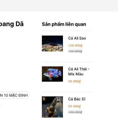
oang Dã
Sản phẩm liên quan
Cá Ali Sao
120.000₫
150.000₫
Cá Ali Thái -
Mix Màu
50.000₫
N 10 MẶC ĐỊNH
Cá Bác Sĩ
55.000₫
100.000₫