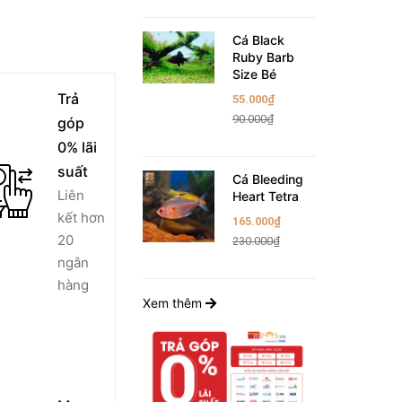
Cá Black
Ruby Barb
Size Bé
Trả
55.000₫
90.000₫
góp
0% lãi
suất
Cá Bleeding
Liên
Heart Tetra
kết hơn
165.000₫
20
230.000₫
ngân
hàng
Xem thêm