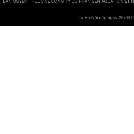
 | BẢN QUYỀN THUỘC VỀ CÔNG TY CỔ PHẦN SEN AQUATIC VIỆT NAM
tư Hà Nội cấp ngày 25/03/