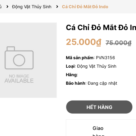
ủ
Động Vật Thủy Sinh
Cá Chỉ Đỏ Mắt Đỏ Indo
Cá Chỉ Đỏ Mắt Đỏ I
25.000₫
75.000₫
Mã sản phẩm
: PVN3156
Loại
: Động Vật Thủy Sinh
Hãng
:
Bảo hành
: Đang cập nhật
HẾT HÀNG
Giao