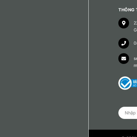
THÔNG T
2
G
0
s