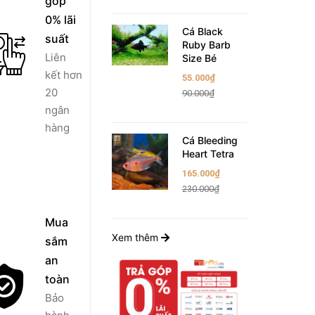
góp
0% lãi
Cá Black
suất
Ruby Barb
Liên
Size Bé
kết hơn
55.000₫
20
90.000₫
ngân
hàng
Cá Bleeding
Heart Tetra
165.000₫
230.000₫
Mua
Xem thêm
sắm
an
toàn
Bảo