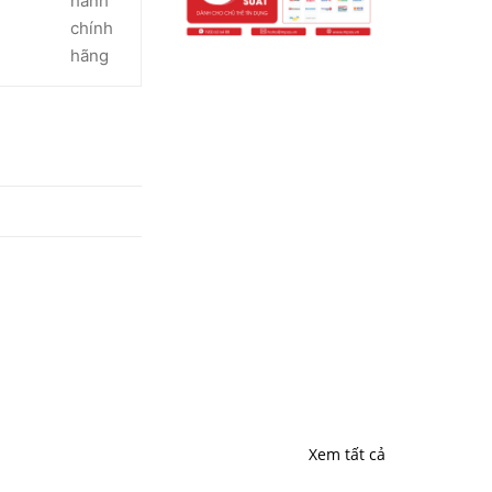
hành
chính
hãng
Xem tất cả