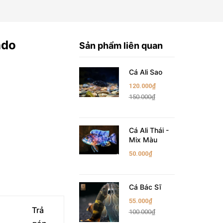
ndo
Sản phẩm liên quan
Cá Ali Sao
120.000₫
150.000₫
Cá Ali Thái -
Mix Màu
50.000₫
Cá Bác Sĩ
55.000₫
Trả
100.000₫