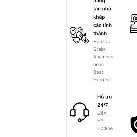
hàng
tận nhà
khắp
các tỉnh
thành
Hỏa tốc
Grab/
Ahamove
hoặc
Best
Express
Hỗ trợ
24/7
Liên
Hệ
Hotline