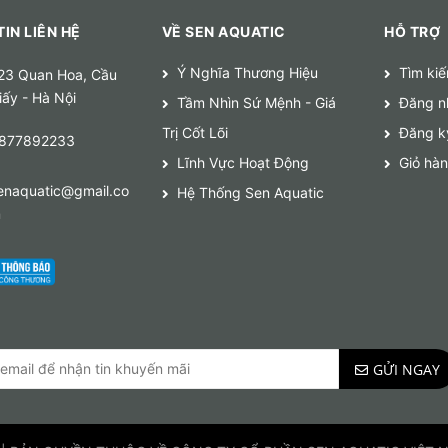
IN LIÊN HỆ
VỀ SEN AQUATIC
HỖ TRỢ
Ý Nghĩa Thương Hiệu
Tìm ki
23 Quan Hoa, Cầu
iấy - Hà Nội
Tầm Nhìn Sứ Mệnh - Giá
Đăng n
Trị Cốt Lõi
Đăng k
877892233
Lĩnh Vực Hoạt Động
Giỏ hà
enaquatic@gmail.co
Hệ Thống Sen Aquatic
m
GỬI NGAY