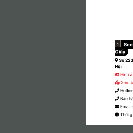
1
Sen 
Giấy
Số 223
Nội
Hình ả
Xem b
Hotlin
Bảo hà
Email:
Thời g