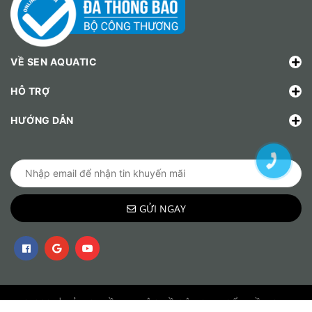
VỀ SEN AQUATIC
HỖ TRỢ
HƯỚNG DẪN
GỬI NGAY
© 2021 | BẢN QUYỀN THUỘC VỀ CÔNG TY CỔ PHẦN SEN